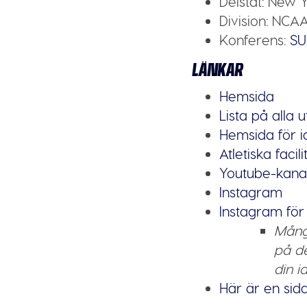
Delstat:
New Y
Division:
NCAA 
Konferens:
SU
LÄNKAR
Hemsida
Lista på alla 
Hemsida för i
Atletiska facili
Youtube-kana
Instagram
Instagram för 
Många
på de
din i
Här är en sid