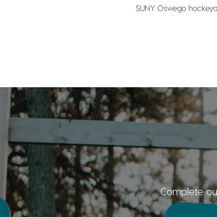
SUNY Oswego hockeya
Complete our