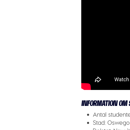
INFORMATION OM 
Antal student
Stad:
Oswego