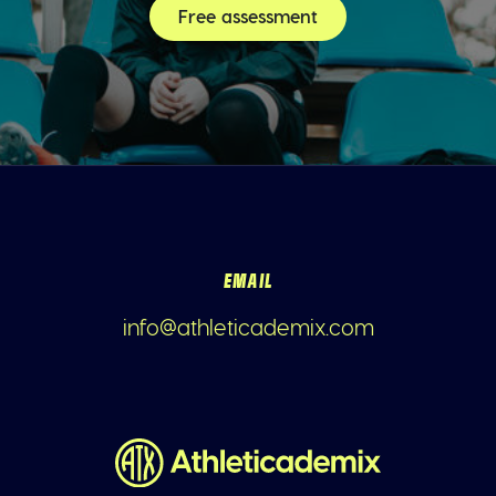
Free assessment
EMAIL
info@athleticademix.com