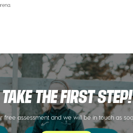
rena.
TAKE THE FIRST STEP!
 free assessment and we will be in touch as so