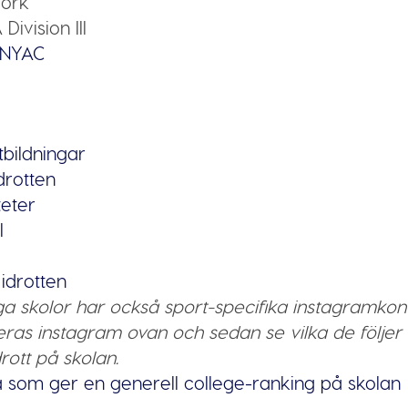
ork
Division III
NYAC
utbildningar
drotten
teter
l
idrotten
 skolor har också sport-specifika instagramkonto
ras instagram ovan och sedan se vilka de följer fö
drott på skolan.
a som ger en generell college-ranking på skolan