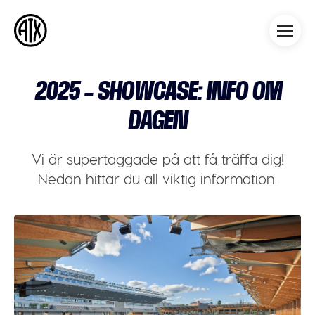
Athleticademix
Idrotta och studera på College
i USA
2025 – SHOWCASE: INFO OM
DAGEN
Vi är supertaggade på att få träffa dig!
Nedan hittar du all viktig information.