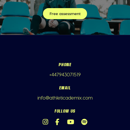
Free assessment
PHONE
+447943071519
EMAIL
info@athleticademix.com
FOLLOW US